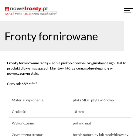
Tog
navi
Fronty fornirowane
Fronty fornirowane
łączą w sobie piękno drewna i oryginalny design. Jest to
produkt dla wymagających klientów, którzy cenią sobie elegancję w
nowoczesnym stylu.
Ceny od: 689 zł/m²
Materiał wykonania:
płyta MDF, płyta wiórowa
Grubość:
18 mm
Wykończenie:
połysk, mat
Zewnętrzna strona:
fornir naturalny lub modyfikowany