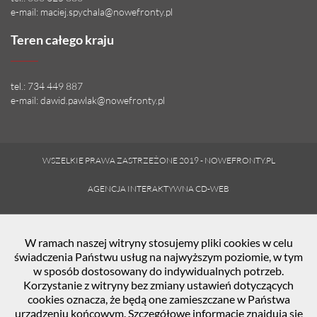
e-mail:
maciej.spychala@nowefronty.pl
Teren całego kraju
tel.:
734 449 887
e-mail:
dawid.pawlak@nowefronty.pl
WSZELKIE PRAWA ZASTRZEŻONE 2019 - NOWEFRONTY.PL
AGENCJA INTERAKTYWNA CD-WEB
W ramach naszej witryny stosujemy pliki cookies w celu
świadczenia Państwu usług na najwyższym poziomie, w tym
w sposób dostosowany do indywidualnych potrzeb.
Korzystanie z witryny bez zmiany ustawień dotyczących
cookies oznacza, że będą one zamieszczane w Państwa
urządzeniu końcowym. Szczegółowe informacje znajdują się