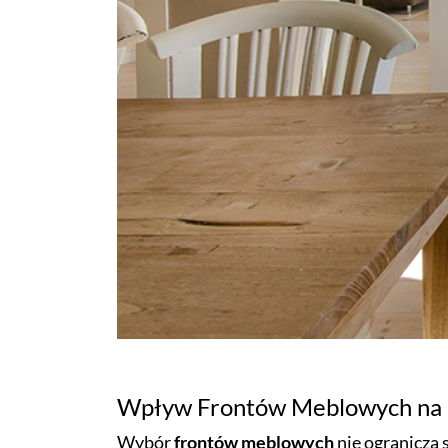
Wpływ Frontów Meblowych na P
Wybór
frontów meblowych
nie ogranicza s