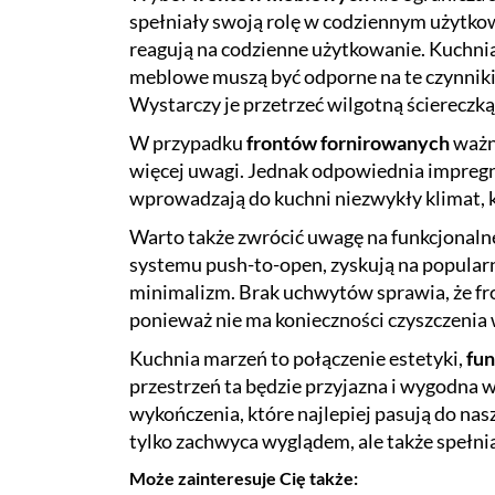
spełniały swoją rolę w codziennym użytkow
reagują na codzienne użytkowanie. Kuchnia 
meblowe muszą być odporne na te czynniki. 
Wystarczy je przetrzeć wilgotną ściereczką
W przypadku
frontów fornirowanych
ważne
więcej uwagi. Jednak odpowiednia impregna
wprowadzają do kuchni niezwykły klimat, któ
Warto także zwrócić uwagę na funkcjonaln
systemu push-to-open, zyskują na popularno
minimalizm. Brak uchwytów sprawia, że fron
ponieważ nie ma konieczności czyszczenia
Kuchnia marzeń to połączenie estetyki,
fun
przestrzeń ta będzie przyjazna i wygodna 
wykończenia, które najlepiej pasują do na
tylko zachwyca wyglądem, ale także spełn
Może zainteresuje Cię także: