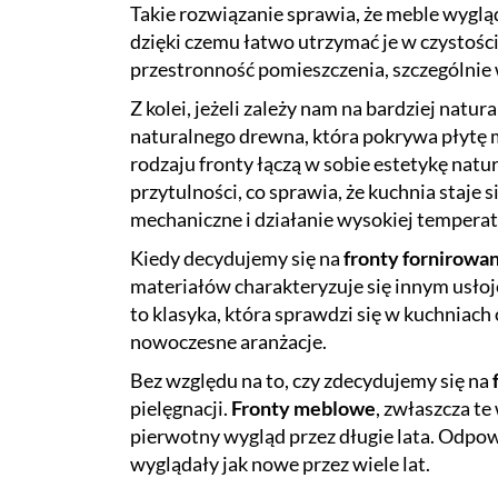
Takie rozwiązanie sprawia, że meble wygląd
dzięki czemu łatwo utrzymać je w czystośc
przestronność pomieszczenia, szczególnie 
Z kolei, jeżeli zależy nam na bardziej na
naturalnego drewna, która pokrywa płytę m
rodzaju fronty łączą w sobie estetykę nat
przytulności, co sprawia, że kuchnia staj
mechaniczne i działanie wysokiej temperat
Kiedy decydujemy się na
fronty fornirowa
materiałów charakteryzuje się innym usło
to klasyka, która sprawdzi się w kuchniac
nowoczesne aranżacje.
Bez względu na to, czy zdecydujemy się na
pielęgnacji.
Fronty meblowe
, zwłaszcza t
pierwotny wygląd przez długie lata. Odpow
wyglądały jak nowe przez wiele lat.