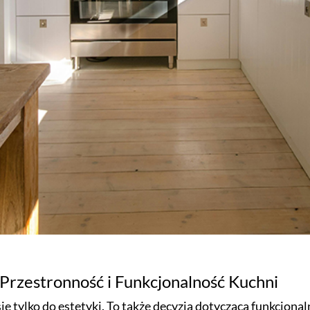
rzestronność i Funkcjonalność Kuchni
ię tylko do estetyki. To także decyzja dotycząca funkcjonal