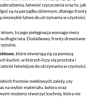
abrudzenia, łatwość czyszczenia oraz to, jak
ilgoć są na porządku dziennym, dlatego fronty
ą niezwykle łatwe do utrzymania w czystości.
ralnym, to jego pielęgnacja wymaga nieco
na długie lata. Dodatkowo, fronty drewniane
rzytulne.
meblowe
, które otwierają się za pomocą
h kuchni, w których liczy się prostota i
cześnie łatwiejsze do utrzymania w czystości,
dnich frontów meblowych zależy, czy
as na wybór materiału, koloru oraz
lowymi możemy stworzyć kuchnię, która nie