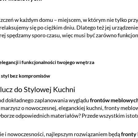
zczeń w każdym domu – miejscem, w którym nie tylko przyg
relaksujemy się po ciężkim dniu. Dlatego też jej urządzen
ej spędzamy sporo czasu, więc musi być zarówno funkcjonal
legancji i funkcjonalności twojego wnętrza
, styl bez kompromisów
ucz do Stylowej Kuchni
ć od dokładnego zaplanowania wyglądu
frontów meblowyc
li marzysz o nowoczesnej, eleganckiej kuchni, fronty meb
yborze odpowiednich materiałów? Przede wszystkim istotne
mie i nowoczesności, najlepszym rozwiązaniem będą
fronty