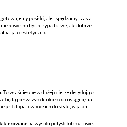
otowujemy posiłki, ale i spędzamy czas z
ie nie powinno być przypadkowe, ale dobrze
na, jak i estetyczna.
h
. To właśnie one w dużej mierze decydują o
lowe będą pierwszym krokiem do osiągnięcia
 jest dopasowanie ich do stylu, w jakim
 lakierowane
na wysoki połysk lub matowe.