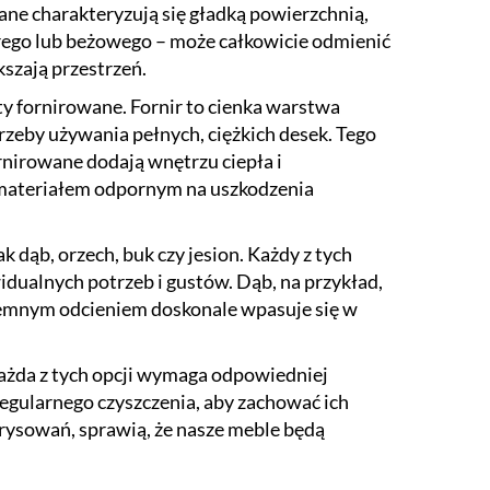
wane charakteryzują się gładką powierzchnią,
arego lub beżowego – może całkowicie odmienić
szają przestrzeń.
ty fornirowane. Fornir to cienka warstwa
rzeby używania pełnych, ciężkich desek. Tego
rnirowane dodają wnętrzu ciepła i
st materiałem odpornym na uszkodzenia
 dąb, orzech, buk czy jesion. Każdy z tych
dualnych potrzeb i gustów. Dąb, na przykład,
 ciemnym odcieniem doskonale wpasuje się w
każda z tych opcji wymaga odpowiedniej
regularnego czyszczenia, aby zachować ich
arysowań, sprawią, że nasze meble będą