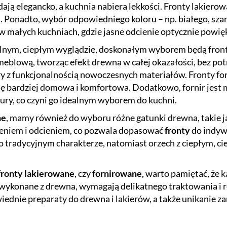
ają elegancko, a kuchnia nabiera lekkości. Fronty lakiero
i. Ponadto, wybór odpowiedniego koloru – np. białego, sz
w małych kuchniach, gdzie jasne odcienie optycznie powięk
turalnym, ciepłym wyglądzie, doskonałym wyborem będą fron
eblową, tworząc efekt drewna w całej okazałości, bez pot
ury z funkcjonalnością nowoczesnych materiałów. Fronty fo
e się bardziej domowa i komfortowa. Dodatkowo, fornir je
ury, co czyni go idealnym wyborem do kuchni.
ne
, mamy również do wyboru różne gatunki drewna, takie jak
jeniem i odcieniem, co pozwala dopasować
fronty
do indywi
h o tradycyjnym charakterze, natomiast orzech z ciepłym,
fronty lakierowane
, czy
fornirowane
, warto pamiętać, że 
e wykonane z drewna, wymagają delikatnego traktowania i 
iednie preparaty do drewna i lakierów, a także unikanie z