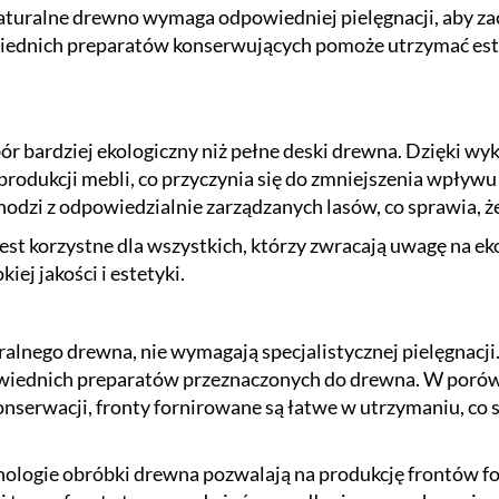
aturalne drewno wymaga odpowiedniej pielęgnacji, aby za
wiednich preparatów konserwujących pomoże utrzymać est
ór bardziej ekologiczny niż pełne deski drewna. Dzięki wy
produkcji mebli, co przyczynia się do zmniejszenia wpływ
hodzi z odpowiedzialnie zarządzanych lasów, co sprawia, ż
jest korzystne dla wszystkich, którzy zwracają uwagę na ek
iej jakości i estetyki.
ralnego drewna, nie wymagają specjalistycznej pielęgnacj
owiednich preparatów przeznaczonych do drewna. W porówn
serwacji, fronty fornirowane są łatwe w utrzymaniu, co
ologie obróbki drewna pozwalają na produkcję frontów fo