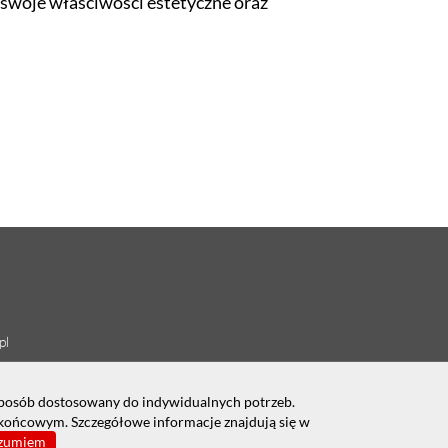
c swoje właściwości estetyczne oraz
pl
sposób dostosowany do indywidualnych potrzeb.
 końcowym. Szczegółowe informacje znajdują się w
ozumiem
AGENCJA INTERAKTYWNA CD-WEB