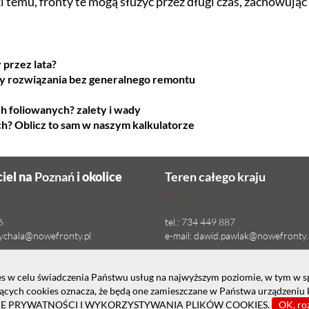
 temu, fronty te mogą służyć przez długi czas, zachowują
 przez lata?
ty rozwiązania bez generalnego remontu
h foliowanych? zalety i wady
h? Oblicz to sam w naszym kalkulatorze
iel na
Poznań
i okolice
Teren całego kraju
6
tel.:
734 449 887
pychala@nowefronty.pl
e-mail:
dawid.pawlak@nowefronty.
ies w celu świadczenia Państwu usług na najwyższym poziomie, w tym w 
zących cookies oznacza, że będą one zamieszczane w Państwa urządzeniu
CE PRYWATNOŚCI I WYKORZYSTYWANIA PLIKÓW COOKIES
.
OK, r