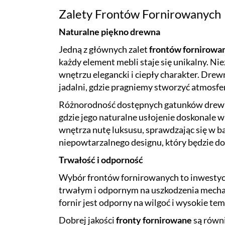
Zalety Frontów Fornirowanych
Naturalne piękno drewna
Jedną z głównych zalet
frontów fornirowa
każdy element mebli staje się unikalny. Ni
wnętrzu elegancki i ciepły charakter. Drew
jadalni, gdzie pragniemy stworzyć atmosfer
Różnorodność dostępnych gatunków drewna 
gdzie jego naturalne usłojenie doskonale w
wnętrza nutę luksusu, sprawdzając się w b
niepowtarzalnego designu, który będzie do
Trwałość i odporność
Wybór frontów fornirowanych to inwestycja
trwałym i odpornym na uszkodzenia mechan
fornir jest odporny na wilgoć i wysokie 
Dobrej jakości
fronty fornirowane
są równi