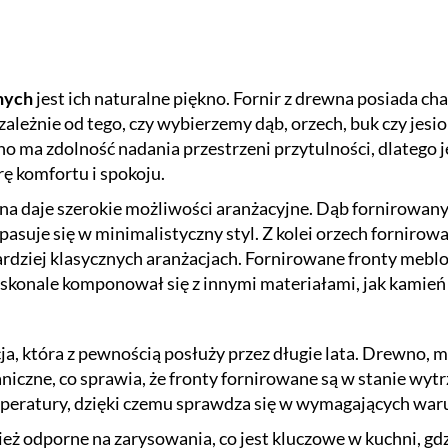
nych
jest ich naturalne piękno. Fornir z drewna posiada cha
ezależnie od tego, czy wybierzemy dąb, orzech, buk czy je
no ma zdolność nadania przestrzeni przytulności, dlatego j
ę komfortu i spokoju.
daje szerokie możliwości aranżacyjne. Dąb fornirowany j
pasuje się w minimalistyczny styl. Z kolei orzech forniro
ardziej klasycznych aranżacjach. Fornirowane fronty meb
skonale komponował się z innymi materiałami, jak kamień 
, która z pewnością posłuży przez długie lata. Drewno, 
iczne, co sprawia, że fronty fornirowane są w stanie wy
temperatury, dzięki czemu sprawdza się w wymagających wa
eż odporne na zarysowania, co jest kluczowe w kuchni, gd