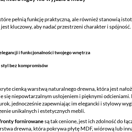
które pełnią funkcję praktyczną, ale również stanowią is
jest kluczowy, aby nadać przestrzeni charakter i spójność.
legancji i funkcjonalności twojego wnętrza
, styl bez kompromisów
yte cienką warstwą naturalnego drewna, która jest nałoż
je się niepowtarzalnym usłojeniem i pięknymi odcieniami.
urok, jednocześnie zapewniając im elegancki i stylowy wyg
enie unikalnych i estetycznych mebli.
fronty fornirowane
są tak cenione, jest ich zdolność do ł
rstwa drewna, która pokrywa płytę MDF, wiórową lub inną 