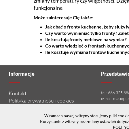
zmiany temperatury czy wilgotności. Dzięki
funkcjonalne.
Może zainteresuje Cię także:
Jak dbać o fronty kuchenne, żeby służyły
Czy warto wymieniać tylko fronty? Zale
Ile kosztują fronty meblowe na wymiar?
Co warto wiedzieć o frontach kuchennyc
Ile kosztuje wymiana frontów kuchennyc
Informacje
Przedstawic
Kontakt
tel.:
666 325 88
e-mail:
maciej.s
Polityka prywatności i cookies
W ramach naszej witryny stosujemy pliki cook
Korzystanie z witryny bez zmiany ustawień dotyc
WSZELKIE PRAWA ZASTRZEŻONE 2019 - NOWEFRONTY.PL
POLITY