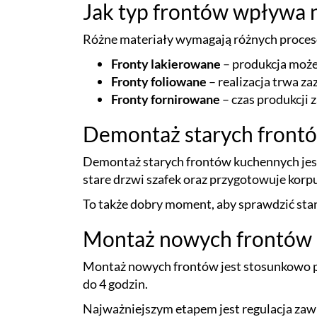
Jak typ frontów wpływa na
Różne materiały wymagają różnych procesó
Fronty lakierowane
– produkcja może
Fronty foliowane
– realizacja trwa za
Fronty fornirowane
– czas produkcji 
Demontaż starych front
Demontaż starych frontów kuchennych jest
stare drzwi szafek oraz przygotowuje ko
To także dobry moment, aby sprawdzić sta
Montaż nowych frontów
Montaż nowych frontów jest stosunkowo pro
do 4 godzin.
Najważniejszym etapem jest regulacja zawi