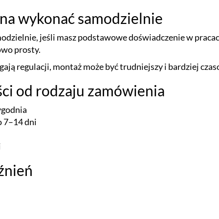
na wykonać samodzielnie
dzielnie, jeśli masz podstawowe doświadczenie w praca
owo prosty.
ają regulacji, montaż może być trudniejszy i bardziej cza
ości od rodzaju zamówienia
ygodnia
o 7–14 dni
i
źnień