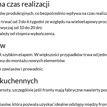
 czas realizacji
w produkcyjnych, co bezpośrednio wpływa na czas realiza
 trwać od 3 do 6 tygodni ze względu na wieloetapowy proc
zwyczaj od 10 do 20 dni.
zależy od stopnia wykończenia.
ów
 szybkim etapem. W większości przypadków trwa od jedne
rpusy do montażu nowych elementów.
n zawiasów i prowadnic.
 kuchennych
sty, szczególnie jeśli fronty mają fabryczne nawierty p
asów, która pozwala uzyskać idealne odstępy między front