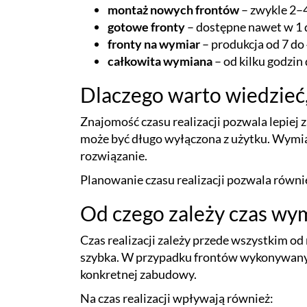
montaż nowych frontów
– zwykle 2–
gotowe fronty
– dostępne nawet w 1 
fronty na wymiar
– produkcja od 7 do
całkowita wymiana
– od kilku godzin 
Dlaczego warto wiedzieć
Znajomość czasu realizacji pozwala lepiej 
może być długo wyłączona z użytku. Wymia
rozwiązanie.
Planowanie czasu realizacji pozwala równ
Od czego zależy czas wy
Czas realizacji zależy przede wszystkim od
szybka. W przypadku frontów wykonywanyc
konkretnej zabudowy.
Na czas realizacji wpływają również: