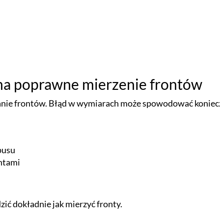
ma poprawne mierzenie frontów
nie frontów. Błąd w wymiarach może spowodować koniecz
pusu
ontami
zić dokładnie
jak mierzyć fronty
.