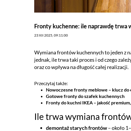
Fronty kuchenne: ile naprawdę trwa w
23 XII 2025, 09:11:00
Wymiana frontów kuchennych to jeden z n
jednak, ile trwa taki proces i od czego zal
oraz co wpływa na długość całej realizacji.
Przeczytaj także:
Nowoczesne fronty meblowe – klucz do e
Gotowe fronty do szafek kuchennych
Fronty do kuchni IKEA – jakość premium
Ile trwa wymiana frontó
demontaż starych frontów
– około 1