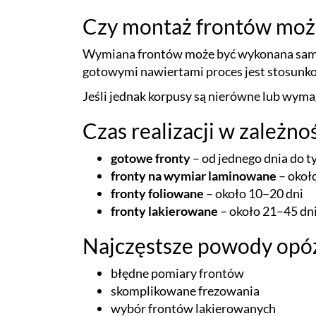
Czy montaż frontów moż
Wymiana frontów może być wykonana samo
gotowymi nawiertami proces jest stosunk
Jeśli jednak korpusy są nierówne lub wymag
Czas realizacji w zależn
gotowe fronty
– od jednego dnia do t
fronty na wymiar laminowane
– okoł
fronty foliowane
– około 10–20 dni
fronty lakierowane
– około 21–45 dn
Najczęstsze powody opó
błędne pomiary frontów
skomplikowane frezowania
wybór frontów lakierowanych