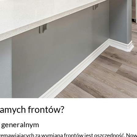
 samych frontów?
e generalnym
emawiających za wymianą frontów jest oszczędność. Now