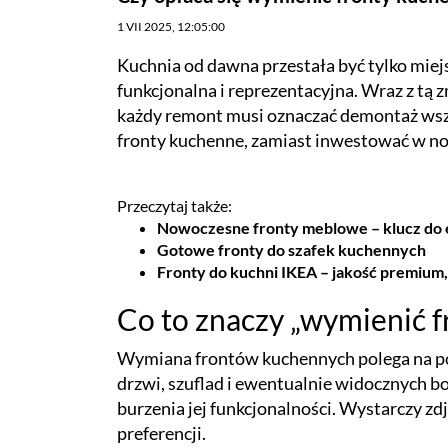
1 VII 2025, 12:05:00
Kuchnia od dawna przestała być tylko miej
funkcjonalna i reprezentacyjna. Wraz z tą
każdy remont musi oznaczać demontaż wszy
fronty kuchenne, zamiast inwestować w now
Przeczytaj także:
Nowoczesne fronty meblowe – klucz do e
Gotowe fronty do szafek kuchennych
Fronty do kuchni IKEA – jakość premium
Co to znaczy „wymienić 
Wymiana frontów kuchennych polega na poz
drzwi, szuflad i ewentualnie widocznych 
burzenia jej funkcjonalności. Wystarczy zd
preferencji.