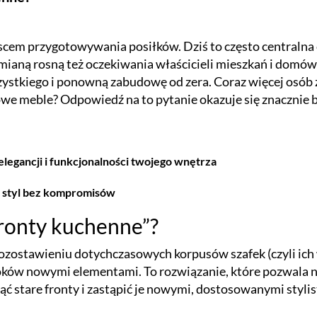
scem przygotowywania posiłków. Dziś to często centralna 
 zmianą rosną też oczekiwania właścicieli mieszkań i domó
stkiego i ponowną zabudowę od zera. Coraz więcej osób z
e meble? Odpowiedź na to pytanie okazuje się znacznie b
legancji i funkcjonalności twojego wnętrza
, styl bez kompromisów
fronty kuchenne”?
ostawieniu dotychczasowych korpusów szafek (czyli ich 
boków nowymi elementami. To rozwiązanie, które pozwala 
jąć stare fronty i zastąpić je nowymi, dostosowanymi styl