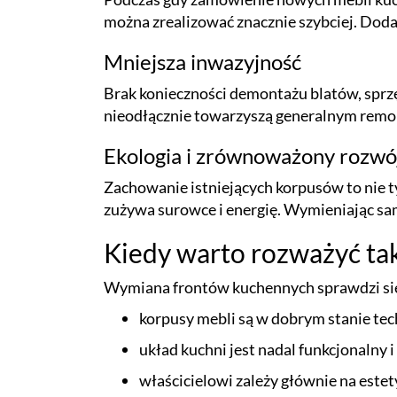
można zrealizować znacznie szybciej. Dod
Mniejsza inwazyjność
Brak konieczności demontażu blatów, sprzęt
nieodłącznie towarzyszą generalnym rem
Ekologia i zrównoważony rozwó
Zachowanie istniejących korpusów to nie t
zużywa surowce i energię. Wymieniając sa
Kiedy warto rozważyć ta
Wymiana frontów kuchennych sprawdzi się
korpusy mebli są w dobrym stanie te
układ kuchni jest nadal funkcjonaln
właścicielowi zależy głównie na estet