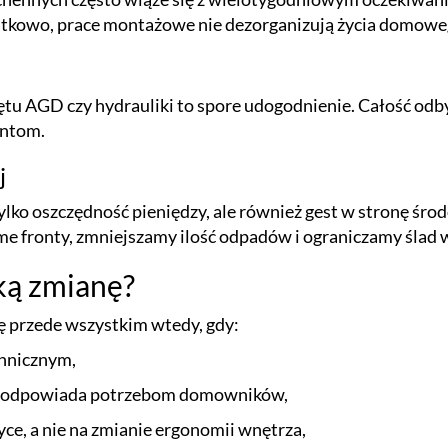
atkowo, prace montażowe nie dezorganizują życia domoweg
u AGD czy hydrauliki to spore udogodnienie. Całość odbywa
ontom.
j
ylko oszczędność pieniędzy, ale również gest w stronę śro
me fronty, zmniejszamy ilość odpadów i ograniczamy ślad
ką zmianę?
 przede wszystkim wtedy, gdy:
chnicznym,
y i odpowiada potrzebom domowników,
yce, a nie na zmianie ergonomii wnętrza,