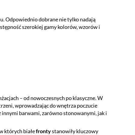
u. Odpowiednio dobrane nie tylko nadają
stępność szerokiej gamy kolorów, wzorów i
anżacjach – od nowoczesnych po klasyczne. W
trzeni, wprowadzając do wnętrza poczucie
ć z innymi barwami, zarówno stonowanymi, jak i
 w których białe
fronty
stanowiły kluczowy