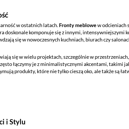
ość
arność w ostatnich latach.
Fronty meblowe
w odcieniach s
óra doskonale komponuje się z innymi, intensywniejszymi ko
awdzają się w nowoczesnych kuchniach, biurach czy salona
iają się w wielu projektach, szczególnie w przestrzeniach
ęsto łączymy je z minimalistycznymi akcentami, takimi j
ymują produkty, które nie tylko cieszą oko, ale także są ł
i i Stylu