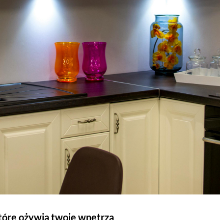
tóre ożywią twoje wnętrza