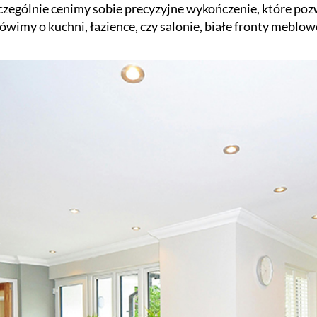
szczególnie cenimy sobie precyzyjne wykończenie, które p
mówimy o kuchni, łazience, czy salonie, białe fronty meblo