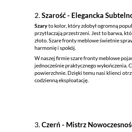
2.
Szarość - Elegancka Subteln
Szary
to kolor, który zdobył ogromną popul
przytłaczają przestrzeni. Jest to barwa, kt
złoto. Szare fronty meblowe świetnie spr
harmonię i spokój.
W naszej firmie szare fronty meblowe pojaw
jednocześnie praktycznego wykończenia. Cz
powierzchnie. Dzięki temu nasi klienci otrz
codzienną eksploatację.
3.
Czerń - Mistrz Nowoczesnośc